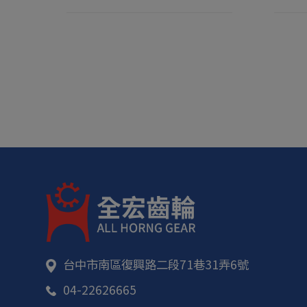
台中市
南區
復興路二段71巷31弄6號
04-22626665