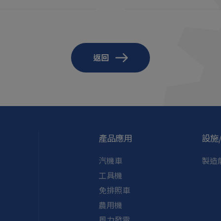
返回
產品應用
設施
汽機車
製造
工具機
免排照車
農用機
風力發電