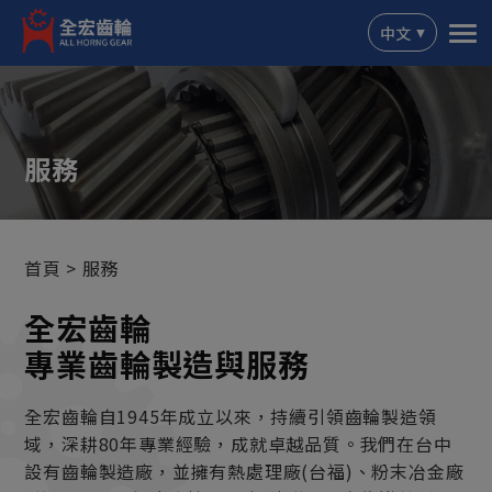
Cookie管理面板
中文
服務
首頁
服務
全宏齒輪
專業齒輪製造與服務
全宏齒輪自1945年成立以來，持續引領齒輪製造領
域，深耕80年專業經驗，成就卓越品質。我們在台中
設有齒輪製造廠，並擁有熱處理廠(台福)、粉末冶金廠