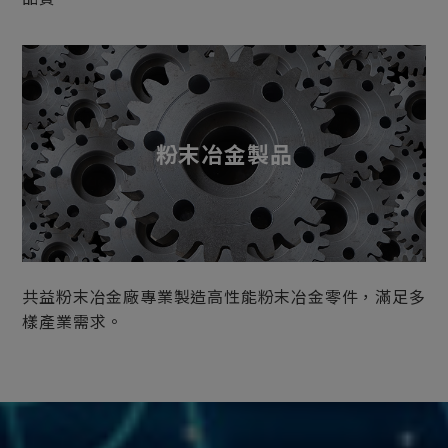
粉末冶金製品
共益粉末冶金廠專業製造高性能粉末冶金零件，滿足多
樣產業需求。