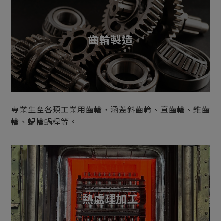
齒輪製造
專業生產各類工業用齒輪，涵蓋斜齒輪、直齒輪、錐齒
輪、蝸輪蝸桿等。
熱處理加工